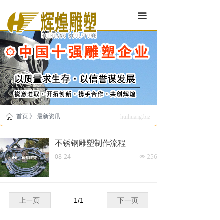
끀
ꀇ
首页 》 最新资讯
huihuang.biz
不锈钢雕塑制作流程
08-24
256
넶
上一页
1
/
1
下一页