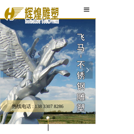
끀
넳
넲
热线电话 : 138 3307 8286