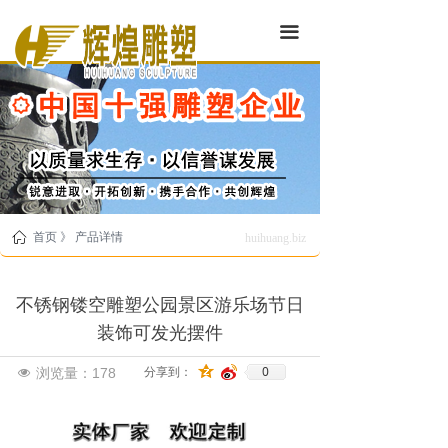
끀
ꀇ
首页 》 产品详情
huihuang.biz
不锈钢镂空雕塑公园景区游乐场节日
装饰可发光摆件
0
浏览量：
178
分享到：
넶