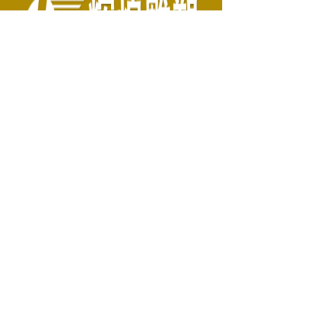
- 曲阳县辉煌雕塑有限公司，
- 中国雕塑设计制作十强企业，
- 拥有优秀的雕塑设计师、雕塑家
- 作品遍布全国二十几个省市自治区并远销欧
美。
联系我们
ꄑ
地址：
河北省保定市曲阳县羊平开发区（西
羊平）
电话：
0312-4319227
手机：
13833078286