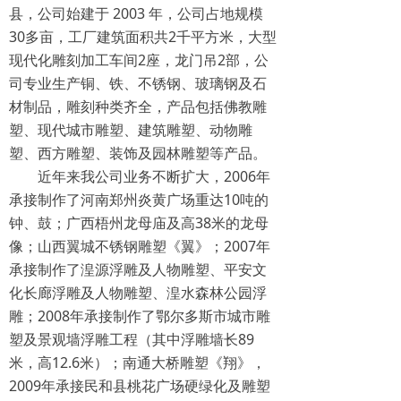
县，公司始建于 2003 年，公司占地规模
30多亩，工厂建筑面积共2千平方米，大型
现代化雕刻加工车间2座，龙门吊2部，公
司专业生产铜、铁、不锈钢、玻璃钢及石
材制品，雕刻种类齐全，产品包括佛教雕
塑、现代城市雕塑、建筑雕塑、动物雕
塑、西方雕塑、装饰及园林雕塑等产品。
近年来我公司业务不断扩大，2006年
承接制作了河南郑州炎黄广场重达10吨的
钟、鼓；广西梧州龙母庙及高38米的龙母
像；山西翼城不锈钢雕塑《翼》；2007年
承接制作了湟源浮雕及人物雕塑、平安文
化长廊浮雕及人物雕塑、湟水森林公园浮
雕；2008年承接制作了鄂尔多斯市城市雕
塑及景观墙浮雕工程（其中浮雕墙长89
米，高12.6米）；南通大桥雕塑《翔》，
2009年承接民和县桃花广场硬绿化及雕塑