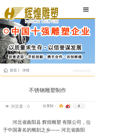
끀
ꀇ
首页 》 详情
huihuang.biz
不锈钢雕塑制作
4
浏览量：
0
分享到：
넶
河北省曲阳县 辉煌雕塑 有限公司，位
于中国著名的雕刻之乡—— 河北省曲阳