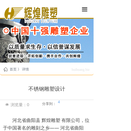
끀
ꀇ
首页 》 详情
huihuang.biz
不锈钢雕塑设计
4
分享到：
浏览量：
0
넶
河北省曲阳县 辉煌雕塑 有限公司，位
于中国著名的雕刻之乡—— 河北省曲阳