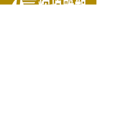
- 曲阳县辉煌雕塑有限公司，
- 中国雕塑设计制作十强企业，
- 拥有优秀的雕塑设计师、雕塑家
- 作品遍布全国二十几个省市自治区并远销欧
美。
联系我们
ꄑ
地址：
河北省保定市曲阳县羊平开发区（西
羊平）
电话：
0312-4319227
手机：
13833078286