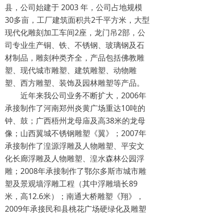
县，公司始建于 2003 年，公司占地规模
30多亩，工厂建筑面积共2千平方米，大型
现代化雕刻加工车间2座，龙门吊2部，公
司专业生产铜、铁、不锈钢、玻璃钢及石
材制品，雕刻种类齐全，产品包括佛教雕
塑、现代城市雕塑、建筑雕塑、动物雕
塑、西方雕塑、装饰及园林雕塑等产品。
近年来我公司业务不断扩大，2006年
承接制作了河南郑州炎黄广场重达10吨的
钟、鼓；广西梧州龙母庙及高38米的龙母
像；山西翼城不锈钢雕塑《翼》；2007年
承接制作了湟源浮雕及人物雕塑、平安文
化长廊浮雕及人物雕塑、湟水森林公园浮
雕；2008年承接制作了鄂尔多斯市城市雕
塑及景观墙浮雕工程（其中浮雕墙长89
米，高12.6米）；南通大桥雕塑《翔》，
2009年承接民和县桃花广场硬绿化及雕塑